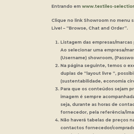
Entrando em
www.textiles-selecti
Clique no link Showroom no menu su
Live! – “Browse, Chat and Order”
.
Listagem das empresas/marcas 
Ao selecionar uma empresa/mar
(Username)
showroom
, (Passwo
Na página seguinte, temos o ex
duplas de “layout livre “, possi
(sustentabilidade, economia circ
Para que os conteúdos sejam pr
imagem é sempre acompanhada da
seja, durante as horas de conta
fornecedor, pela referência/im
Não haverá tabelas de preços n
contactos fornecedor/comprador 