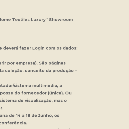
 Home Textiles Luxury”
Showroom
 deverá fazer Login com os dados:
rir por empresa). São páginas
l da coleção, conceito da produção –
tador/sistema multimédia, a
 posse do fornecedor (única). Ou
sistema de visualização, mas o
r.
na de 14 a 18 de Junho, os
conferência.