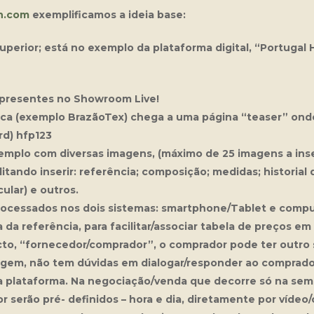
on.com
exemplificamos a ideia base:
perior; está no exemplo da plataforma digital, “Portugal
presentes no Showroom Live!
ca (exemplo BrazãoTex) chega a uma página “teaser” onde
rd)
hfp123
emplo com diversas imagens, (máximo de 25 imagens a inse
bilitando inserir: referência; composição; medidas; historia
ular) e outros.
ocessados nos dois sistemas: smartphone/Tablet e compu
 referência, para facilitar/associar tabela de preços em
cto, “fornecedor/comprador”, o comprador pode ter outro 
agem, não tem dúvidas em dialogar/responder ao comprado
a plataforma. Na negociação/venda que decorre só na sema
serão pré- definidos – hora e dia, diretamente por vídeo/