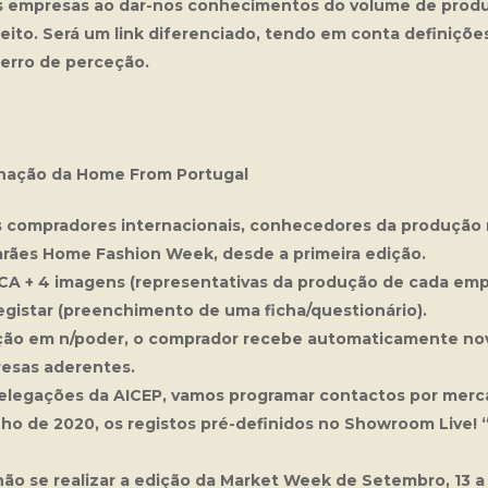
 empresas ao dar-nos conhecimentos do volume de produto
feito. Será um link diferenciado, tendo em conta definiçõe
erro de perceção.
enação da Home From Portugal
compradores internacionais, conhecedores da produção na
rães Home Fashion Week, desde a primeira edição.
CA + 4 imagens (representativas da produção de cada emp
egistar (preenchimento de uma ficha/questionário).
ção em n/poder, o comprador recebe automaticamente nov
resas aderentes.
legações da AICEP, vamos programar contactos por mercad
unho de 2020, os registos pré-definidos no
Showroom Live! 
o se realizar a edição da Market Week de Setembro, 13 a 