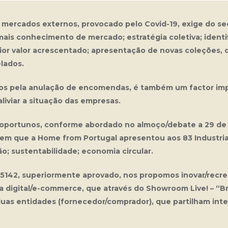
ercados externos, provocado pelo Covid-19, exige do sec
mais conhecimento de mercado; estratégia coletiva; ident
or valor acrescentado; apresentação de novas coleções, 
lados.
s pela anulação de encomendas, é também um factor impor
liviar a situação das empresas.
s oportunos, conforme abordado no almoço/debate a 29 de
em que a Home from Portugal apresentou aos 83 Industria
ção; sustentabilidade; economia circular.
 45142, superiormente aprovado, nos propomos inovar/rec
 digital/e-commerce, que através do
Showroom Live! – “B
 duas entidades (fornecedor/comprador), que partilham in