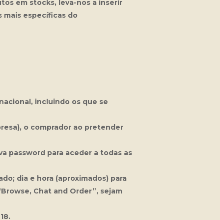
s em stocks, leva-nos a inserir
s mais específicas do
cional, incluindo os que se
resa), o comprador ao pretender
a password para aceder a todas as
o; dia e hora (aproximados) para
“Browse, Chat and Order”
, sejam
18.