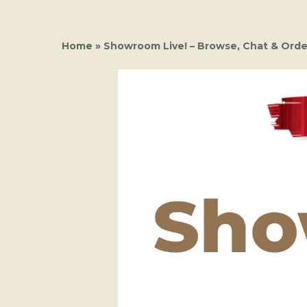
Home
»
Showroom Live! – Browse, Chat & Orde
Hit enter to search or ESC to close