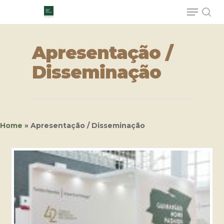
Apresentação /
Hit enter to search or ESC to close
Disseminação
Home
»
Apresentação / Disseminação