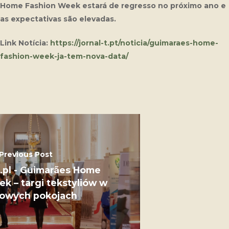
Home Fashion Week estará de regresso no próximo ano e
as expectativas são elevadas.
Link Notícia:
https://jornal-t.pt/noticia/guimaraes-home-
fashion-week-ja-tem-nova-data/
Previous Post
z.pl - Guimarães Home
k – targi tekstyliów w
lowych pokojach