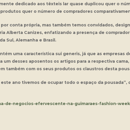
amente dedicado aos têxteis lar quase duplicou quer o n
s produtos quer o número de compradores comparativamen
 por conta própria, mas também temos convidados, design
ria Alberta Canizes, enfatizando a presença de comprado
da Sul, Alemanha e Brasil.
tém uma característica sui generis, já que as empresas de
 um desses aposentos os artigos para a respectiva cama, 
em também com os seus produtos os claustros desta pous
e este ano tivemos de ocupar todo o espaço da pousada”, 
/clima-de-negocios-efervescente-na-guimaraes-fashion-week