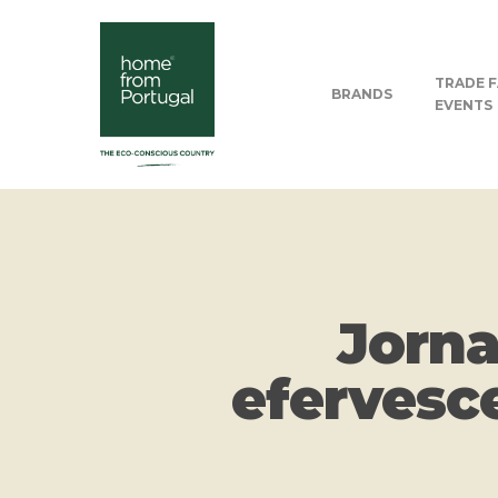
TRADE F
BRANDS
EVENTS
Jorna
efervesc
Hit enter to search or ESC to close