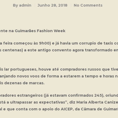
By
admin
Junho 28, 2018
No Comments
cente na Guimarães Fashion Week
a feira começou às 9h00) e já havia um corrupio de taxis 
ês centenas) a este antigo convento agora transformado em
is lar portugueses, houve até compradores russos que tiv
ranjando novos voos de forma a estarem a tempo e horas 
is dezenas de marcas.
radores estrangeiros (já estavam confirmados 245), oriund
á a ultrapassar as expectativas”, diz Maria Alberta Canizes
l e que conta com o apoio do AICEP, da Câmara de Guimar