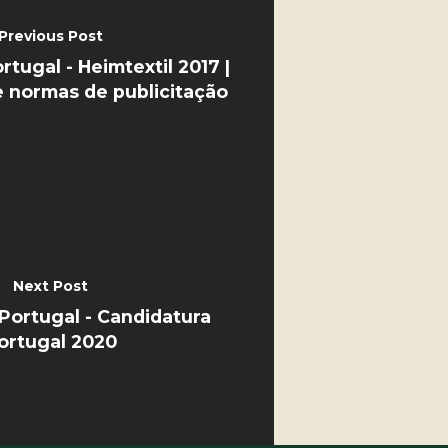
Previous Post
tugal - Heimtextil 2017 |
e normas de publicitação
Next Post
ortugal - Candidatura
ortugal 2020