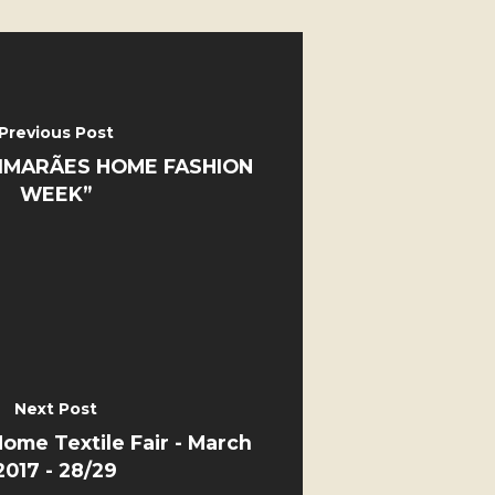
Previous Post
GUIMARÃES HOME FASHION
WEEK”
Next Post
ome Textile Fair - March
2017 - 28/29