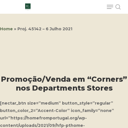
Home
»
Proj. 45142 – 6 Julho 2021
Hit enter to search or ESC to close
Promoção/Venda em “Corners”
nos Departments Stores
[nectar_btn size=”medium” button_style=”regular”
button_color_2=”Accent-Color” icon_family=”none”
url=”https://homefromportugal.org/wp-
content/uploads/2021/09/hfp-pthome-