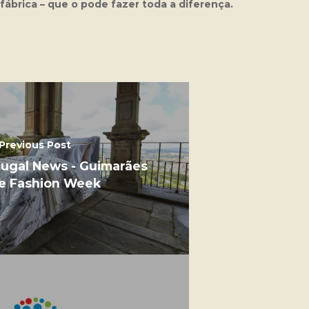
fábrica – que o pode fazer toda a diferença.
Previous Post
tugal News - Guimarães
 Fashion Week